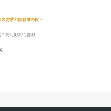
量级需求都能精准匹配～
案
？随时戳我们聊聊！
案。