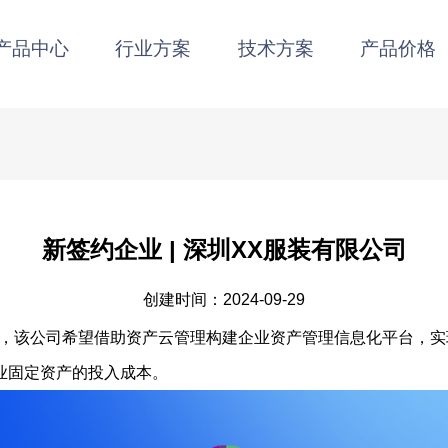
行业方案
技术方案
产品价格
资源中心
新签约企业 | 深圳XX服装有限公司
创建时间：2024-09-29
司，该公司希望借助资产云管理构建企业资产管理信息化平台，
业固定资产的投入成本。