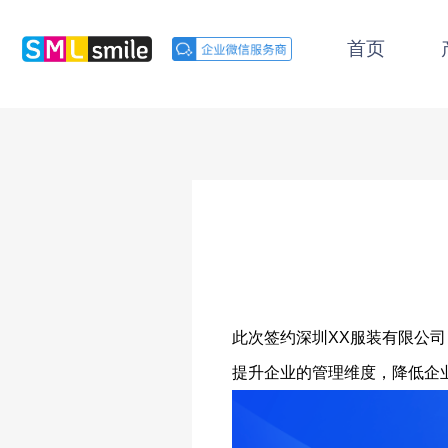
首页
产品中心
此次签约深圳XX服装有限公
提升企业的管理维度，降低企